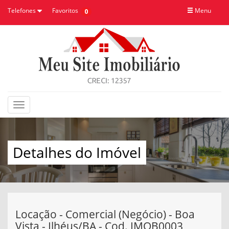
Telefones
Favoritos
Menu
0
Toggle
navigation
Detalhes do Imóvel
Locação - Comercial (Negócio) - Boa
Vista - Ilhéus/BA - Cod. IMOB0003